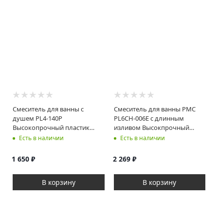
Смеситель для ванны с
Смеситель для ванны РМС
душем PL4-140P
PL6CH-006E с длинным
Высокопрочный пластик
изливом Высокпрочный
Белый
пластик Хром
Есть в наличии
Есть в наличии
1 650
₽
2 269
₽
В корзину
В корзину