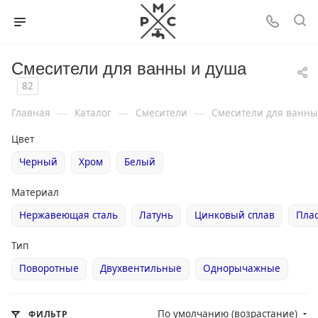
Смесители для ванны и душа
82
—
—
—
Главная
Каталог
Смесители
Смесители для ванны
Цвет
Черный
Хром
Белый
Материал
Нержавеющая сталь
Латунь
Цинковый сплав
Плас
Тип
Поворотные
Двухвентильные
Однорычажные
По умолчанию (возрастание)
ФИЛЬТР