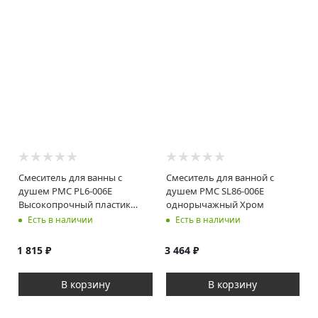
Смеситель для ванны с
Смеситель для ванной с
душем РМС PL6-006E
душем РМС SL86-006E
Высокопрочный пластик
однорычажный Хром
Белый
Есть в наличии
Есть в наличии
1 815
₽
3 464
₽
В корзину
В корзину