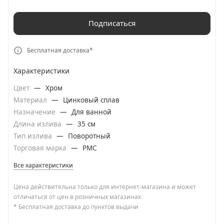
Подписаться
Бесплатная доставка*
Характеристики
Цвет
—
Хром
Материал
—
Цинковый сплав
Назначение
—
Для ванной
Длина излива
—
35 см
Тип излива
—
Поворотный
Торговая марка
—
РМС
Все характеристики
Цена действительна только для интернет-магазина и может
отличаться от цен в розничных магазинах
* Бесплатная доставка до пунктов выдачи