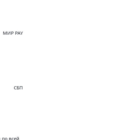
МИР PAY
СБП
 по всей