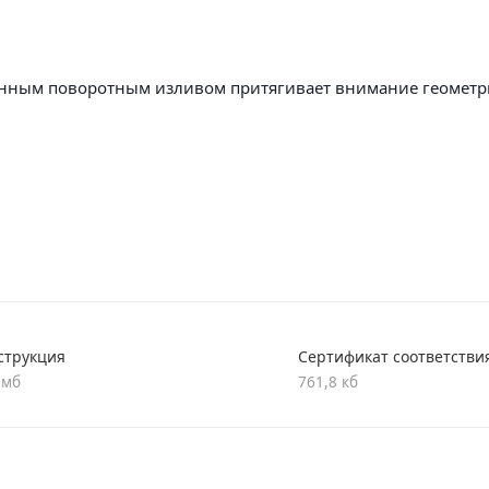
инным поворотным изливом притягивает внимание геомет
лько высококачественные материалы. Все модели проходят
сть и улучшает антикоррозийные свойства. Хромированная
ид, а уход за ней сводится к протиранию мягкой салфеткой
 сертифицированный продукт с 5-летней гарантией. В комп
, эксцентрики и отражатели.
струкция
Сертификат соответстви
 мб
761,8 кб