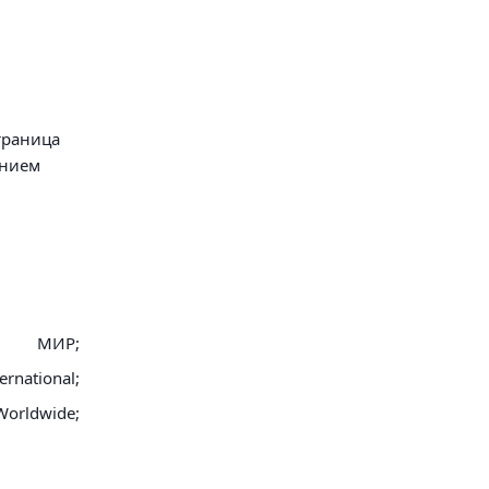
траница
анием
МИР;
ernational;
Worldwide;