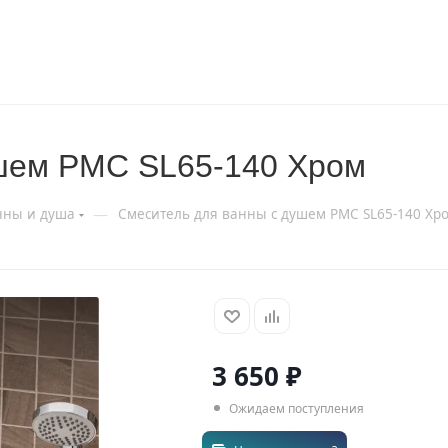
ушем РМС SL65-140 Хром
—
нны и душа
Смеситель для ванны с душем РМС SL65-140 Хр
3 650
₽
Ожидаем поступления