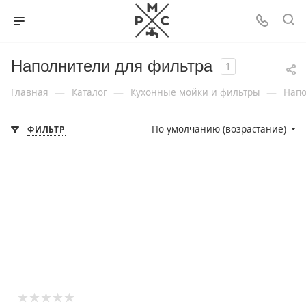
Наполнители для фильтра
1
—
—
—
Главная
Каталог
Кухонные мойки и фильтры
Напо
По умолчанию (возрастание)
ФИЛЬТР