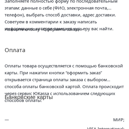
Заполняете полностью форму по последовательным
этапам: данные о себе (ФИО, электронная почта,
телефон), выбрать способ доставки, адрес доставки.
Советуем в комментарии к заказу написать
информацию, которая поможет курьеру вас найти.
Нажмите кнопку «Оформить заказ».
Оплата
Оплаты товара осуществляется с помощью банковской
карты. При нажатии кнопки “оформить заказ”
открывается страница оплаты заказа с выбором
способа оплаты банковской картой. Оплата происходит
через сервис ЮKassa с использованием следующих
Банковские карты
способов оплаты:
МИР;
VISA International;