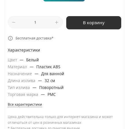
В корзину
Бесплатная доставка*
Характеристики
Цвет
—
Белый
Материал
—
Пластик ABS
Назначение
—
Для ванной
Длина излива
—
32 см
Тип излива
—
Поворотный
Торговая марка
—
РМС
Все характеристики
Цена действительна только для интернет-магазина и может
отличаться от цен в розничных магазинах
* Бесплатная доставка до пунктов выдачи