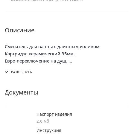
Описание
Смеситель для ванны с длинным изливом.
Картридж: керамический 35мм.
Евро-переключение на душ.
Поворотный прямой излив.
Материал корпуса: нержавеющая сталь.
В комплекте: эксцентрики, отражатели, силиконовый
шланг для душа 1,5м, лейка для душа
Документы
Паспорт изделия
2,6 мб
Инструкция