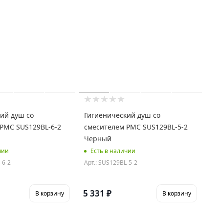
ий душ со
Гигиенический душ со
РМС SUS129BL-6-2
смесителем РМС SUS129BL-5-2
Черный
чии
Есть в наличии
-6-2
Арт.: SUS129BL-5-2
5 331
₽
В корзину
В корзину