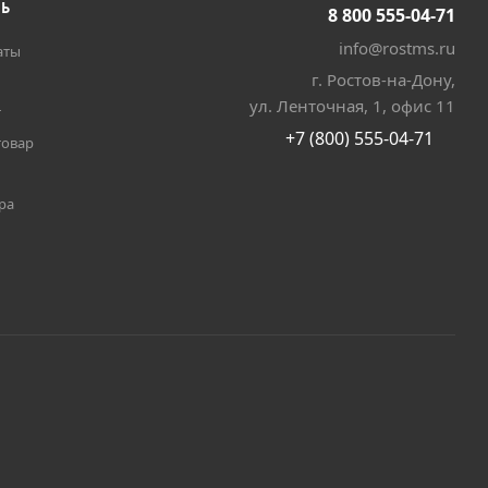
ТЬ
8 800 555-04-71
info@rostms.ru
аты
г. Ростов-на-Дону,
ул. Ленточная, 1, офис 11
т
+7 (800) 555-04-71
товар
ра