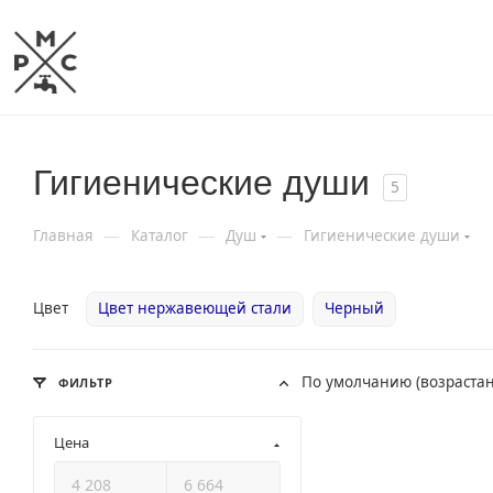
Гигиенические души
5
—
—
—
Главная
Каталог
Душ
Гигиенические души
Цвет
Цвет нержавеющей стали
Черный
По умолчанию (возраста
ФИЛЬТР
Цена