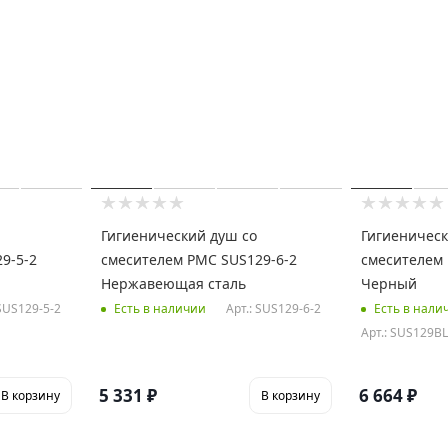
Гигиенический душ со
Гигиеническ
9-5-2
смесителем РМС SUS129-6-2
смесителем 
Нержавеющая сталь
Черный
 SUS129-5-2
Арт.: SUS129-6-2
Есть в наличии
Есть в нали
Арт.: SUS129BL
5 331
₽
6 664
₽
В корзину
В корзину