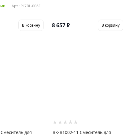
Арт.: PL7BL-006E
чии
8 657
₽
В корзину
В корзину
 Смеситель для
ВК-В1002-11 Смеситель для