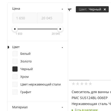
Цена
Цвет:
Черный
1 650
20 045
Цвет
Белый
Золото
Черный
Хром
Цвет нержавеющей стали
Смеситель для ванны с душем
Графит
РМС SUS124BL-006EP
Нержавеющая сталь 
Материал
Есть в наличии