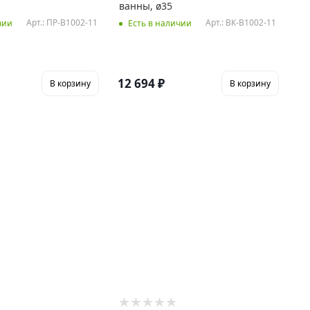
ванны, ø35
Арт.: ПР-В1002-11
Арт.: ВК-В1002-11
чии
Есть в наличии
12 694
₽
В корзину
В корзину