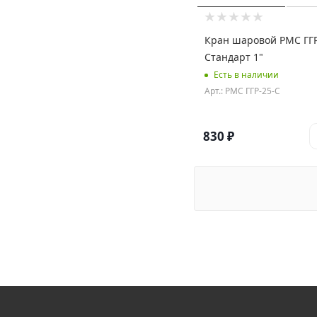
Кран шаровой РМС ГГ
Стандарт 1"
Есть в наличии
Арт.: РМС ГГР-25-С
830
₽