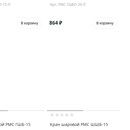
П-15-Л
Арт.: РМС ГШБП-20-Л
864
₽
В корзину
В корзину
ой РМС ГШБ-15
Кран шаровой РМС ШШБ-15