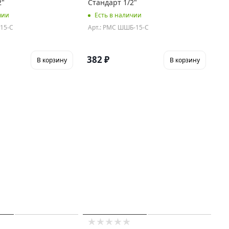
2"
Стандарт 1/2"
чии
Есть в наличии
-15-С
Арт.: РМС ШШБ-15-С
382
₽
В корзину
В корзину