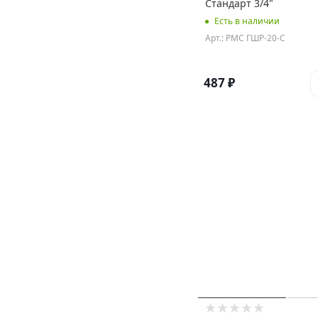
Стандарт 3/4"
Есть в наличии
Арт.: РМС ГШР-20-С
487
₽