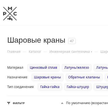
Шаровые краны
47
—
—
—
Главная
Каталог
Инженерная сантехника
Шар
Материал
Цинковый сплав
Латунь/железо
Латунь
Назначение
Шаровые краны
Обратные клапаны
Тип соединения
Гайка-гайка
Гайка-штуцер
Штуцер
По умолчанию (возраста
ФИЛЬТР