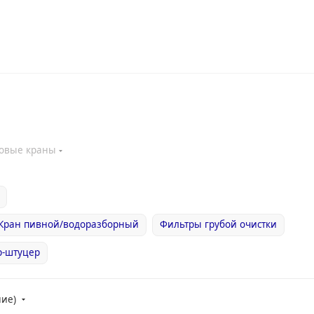
овые краны
Кран пивной/водоразборный
Фильтры грубой очистки
-штуцер
ние)