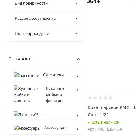
364
₽
Вид поверхности
Раздел ассортимента
Полнопроходной
КАТАЛОГ
Смесители
Кухонные
мойки и
фильтры
Кран шаровой РМС ГШ
Душ
Люкс 1/2"
Есть в наличии
Аксессуары
Арт.: РМС ГШБ-15-Л