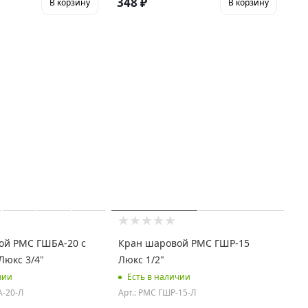
348
₽
В корзину
В корзину
ой РМС ГШБА-20 с
Кран шаровой РМС ГШР-15
Люкс 3/4"
Люкс 1/2"
чии
Есть в наличии
А-20-Л
Арт.: РМС ГШР-15-Л