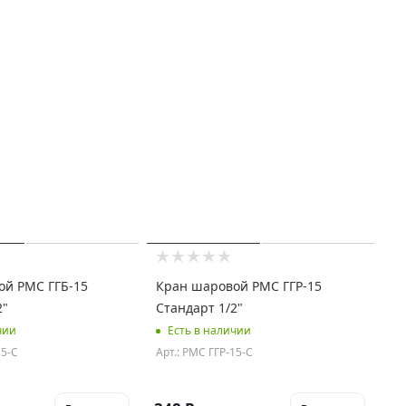
ой РМС ГГБ-15
Кран шаровой РМС ГГР-15
2"
Стандарт 1/2"
чии
Есть в наличии
15-С
Арт.: РМС ГГР-15-С