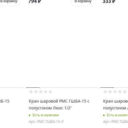
794
₽
333
₽
В корзину
В корзину
Б-15
Кран шаровой РМС ГШБА-15 с
Кран шаров
полусгоном Люкс 1/2"
полусгоном 
Есть в наличии
Есть в нали
Арт.: РМС ГШБА-15-Л
Арт.: РМС ГШБ