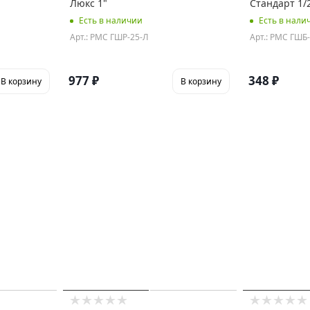
Люкс 1"
Стандарт 1/
Есть в наличии
Есть в нали
Арт.: РМС ГШР-25-Л
Арт.: РМС ГШБ
977
₽
348
₽
В корзину
В корзину