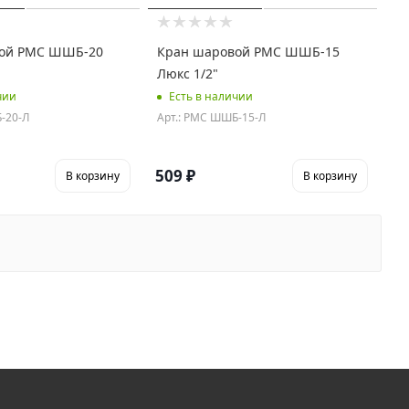
ой РМС ШШБ-20
Кран шаровой РМС ШШБ-15
Люкс 1/2"
чии
Есть в наличии
-20-Л
Арт.: РМС ШШБ-15-Л
509
₽
В корзину
В корзину