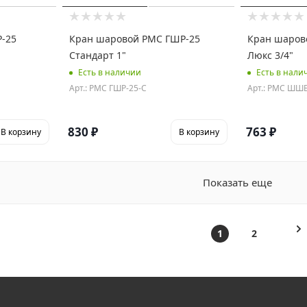
Р-25
Кран шаровой РМС ГШР-25
Кран шаров
Стандарт 1"
Люкс 3/4"
Есть в наличии
Есть в нали
Арт.: РМС ГШР-25-С
Арт.: РМС ШШБ
830
₽
763
₽
В корзину
В корзину
Показать еще
1
2