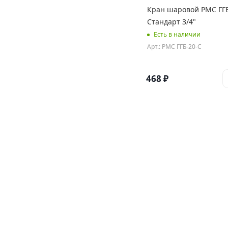
Кран шаровой РМС ГГ
Стандарт 3/4"
Есть в наличии
Арт.: РМС ГГБ-20-С
468
₽