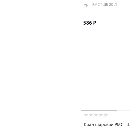
Арт.: РМС ГШБ-20-Л
586
₽
Кран шаровой РМС ГШ