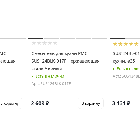
РМС
Смеситель для кухни РМС
SUS124BL-01
веющая
SUS124BLK-017F Нержавеющая
кухни, ø35
сталь Черный
Есть в нали
Арт.: SUS124BL
Есть в наличии
Арт.: SUS124BLK-017F
2 609
₽
3 131
₽
В корзину
В корзину