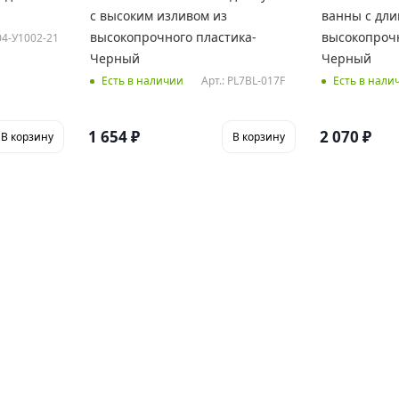
с высоким изливом из
ванны с дл
высокопрочного пластика-
высокопрочн
 04-У1002-21
Черный
Черный
Арт.: PL7BL-017F
Есть в наличии
Есть в нали
1 654
₽
2 070
₽
В корзину
В корзину