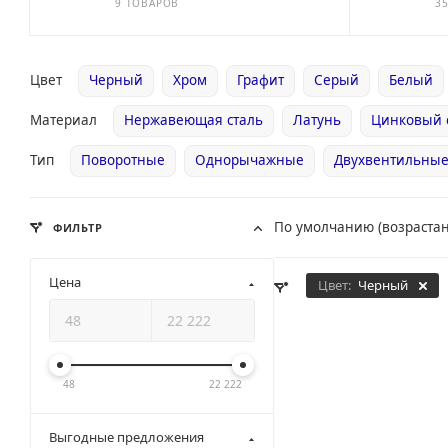
9 ТОВАРОВ
3
Цвет
Черный
Хром
Графит
Серый
Белый
Материал
Нержавеющая сталь
Латунь
Цинковый 
Тип
Поворотные
Однорычажные
Двухвентильны
По умолчанию (возраста
ФИЛЬТР
Цена
Цвет:
Черный
48
22 222
Выгодные предложения