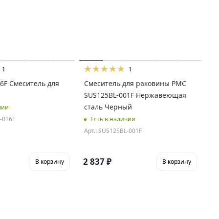
1
1
6F Смеситель для
Смеситель для раковины РМС
SUS125BL-001F Нержавеющая
сталь Черный
чии
-016F
Есть в наличии
Арт.: SUS125BL-001F
2 837
₽
В корзину
В корзину