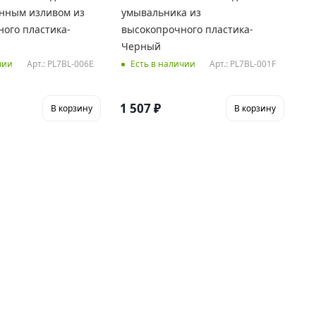
инным изливом из
умывальника из
ого пластика-
высокопрочного пластика-
Черный
Арт.: PL7BL-006E
Арт.: PL7BL-001F
чии
Есть в наличии
1 507
₽
В корзину
В корзину