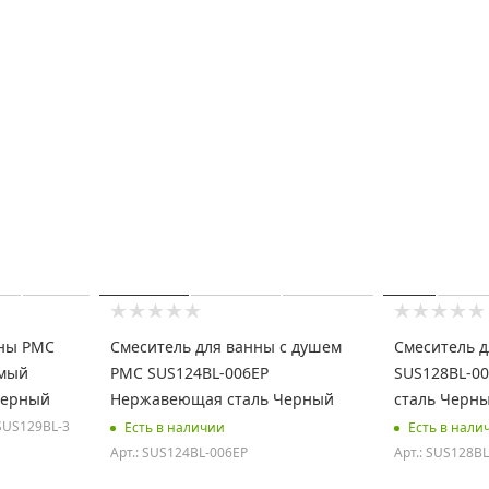
ины РМС
Смеситель для ванны с душем
Смеситель 
емый
РМС SUS124BL-006EP
SUS128BL-0
Черный
Нержавеющая сталь Черный
сталь Черн
 SUS129BL-3
Есть в наличии
Есть в нали
Арт.: SUS124BL-006EP
Арт.: SUS128BL