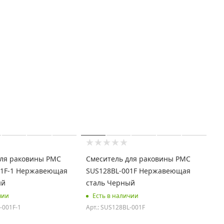
для раковины РМС
Смеситель для раковины РМС
01F-1 Нержавеющая
SUS128BL-001F Нержавеющая
ый
сталь Черный
чии
Есть в наличии
-001F-1
Арт.: SUS128BL-001F