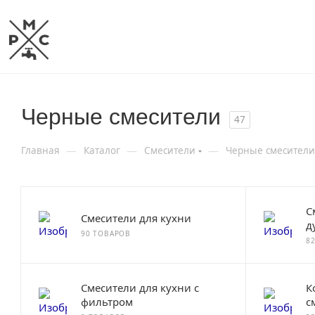
Черные смесители
47
—
—
—
Главная
Каталог
Смесители
Черные смесители
С
Смесители для кухни
д
90 ТОВАРОВ
8
Смесители для кухни с
К
фильтром
с