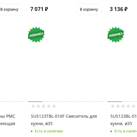
7 071
₽
3 136
₽
В корзину
В корзину
Новинка
Новинка
ины РМС
SUS123TBL-016F Смеситель для
SUS123BL-01
веющая
кухни, ø35
кухни, ø35
Есть в наличии
Есть в нали