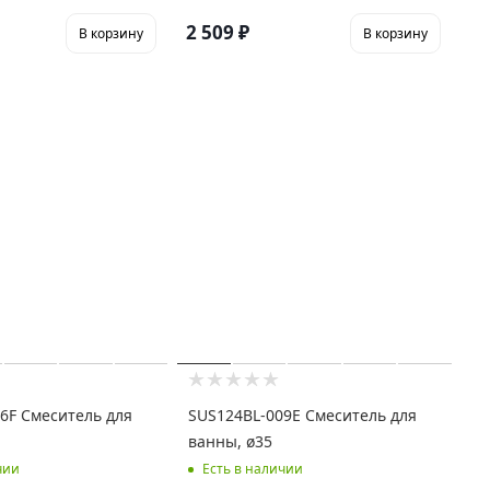
2 509
₽
В корзину
В корзину
6F Смеситель для
SUS124BL-009E Смеситель для
ванны, ø35
чии
Есть в наличии