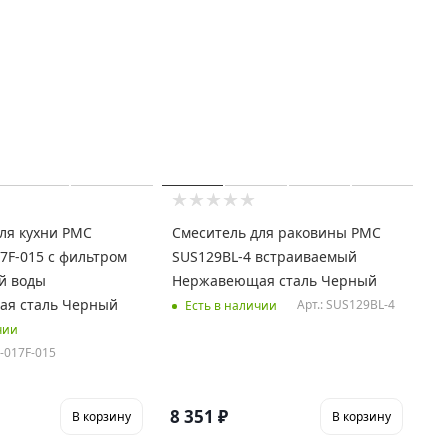
ля кухни РМС
Смеситель для раковины РМС
7F-015 с фильтром
SUS129BL-4 встраиваемый
й воды
Нержавеющая сталь Черный
я сталь Черный
Арт.: SUS129BL-4
Есть в наличии
чии
-017F-015
8 351
₽
В корзину
В корзину