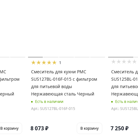
1
РМС
Смеситель для кухни РМС
Смеситель д
SUS127BL-016F-015 с фильтром
SUS125BL-01
для питьевой воды
для питьево
Черный
Нержавеющая сталь Черный
Нержавеюща
Есть в наличии
Есть в нали
Арт.: SUS127BL-016F-015
Арт.: SUS125BL
8 073
₽
7 250
₽
В корзину
В корзину