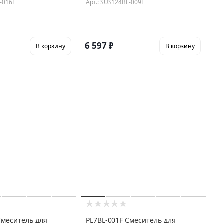
-016F
Арт.: SUS124BL-009E
6 597
₽
В корзину
В корзину
Смеситель для
PL7BL-001F Смеситель для