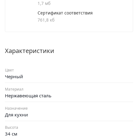
1,7 мб
летней гарантией. Гибкая подводка идет в комплекте.
Сертификат соответствия
761,8 кб
Смеситель для кухни с высоким поворотным изливом
Крепление: гайка
Материал корпуса: нержавеющая сталь
Характеристики
Цвет
Черный
Материал
Нержавеющая сталь
Назначение
Для кухни
Высота
34 см