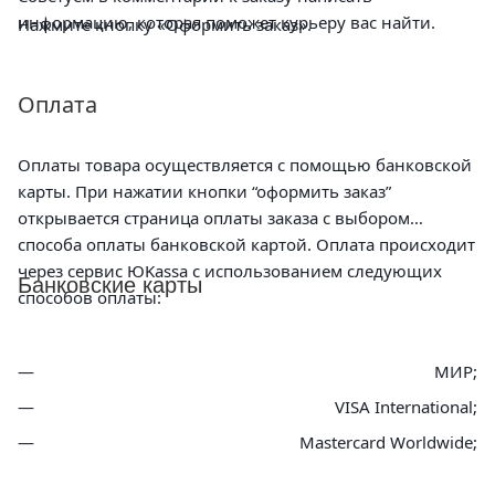
информацию, которая поможет курьеру вас найти.
Нажмите кнопку «Оформить заказ».
Оплата
Оплаты товара осуществляется с помощью банковской
карты. При нажатии кнопки “оформить заказ”
открывается страница оплаты заказа с выбором
способа оплаты банковской картой. Оплата происходит
через сервис ЮKassa с использованием следующих
Банковские карты
способов оплаты:
МИР;
VISA International;
Mastercard Worldwide;