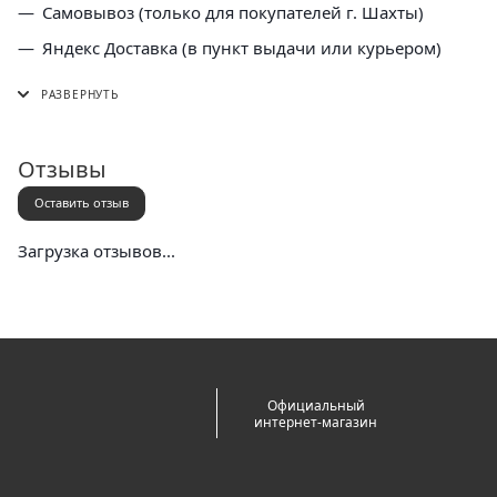
Самовывоз (только для покупателей г. Шахты)
Яндекс Доставка (в пункт выдачи или курьером)
СДЭК (в пункт выдачи, постамат или курьером)
5 Post (в пункт выдачи сети "Пятерочка)
Почта России (в отделение или курьером)
Отзывы
Оставить отзыв
Загрузка отзывов...
Официальный
интернет-магазин