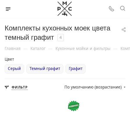
Комплекты кухонных моек цвета
темный графит
4
—
—
—
Главная
Каталог
Кухонные мойки и фильтры
Комп
Цвет
Серый
Темный графит
Графит
По умолчанию (возрастание)
ФИЛЬТР
Новинка