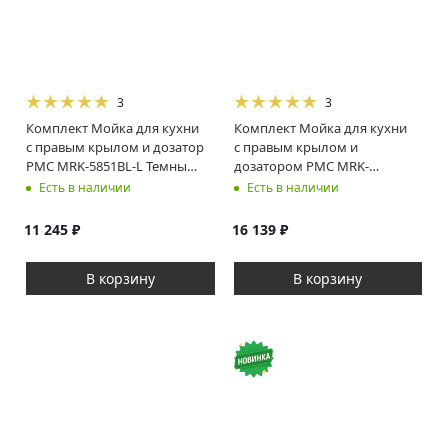
3
3
Комплект Мойка для кухни
Комплект Мойка для кухни
с правым крылом и дозатор
с правым крылом и
РМС MRK-5851BL-L Темный
дозатором РМС MRK-
графит
7851BL-L Темный графит
Есть в наличии
Есть в наличии
11 245
₽
16 139
₽
В корзину
В корзину
Новинка