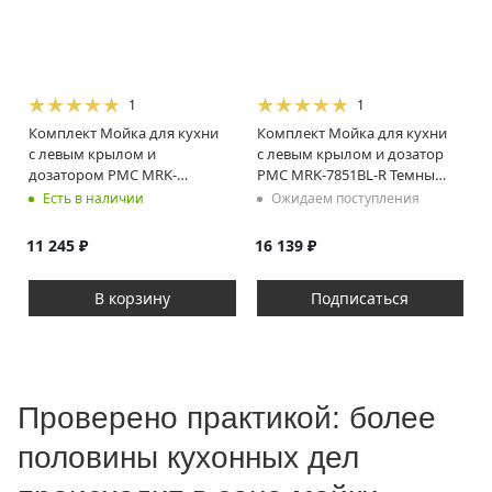
1
1
Комплект Мойка для кухни
Комплект Мойка для кухни
с левым крылом и
с левым крылом и дозатор
дозатором РМС MRK-
РМС MRK-7851BL-R Темный
5851BL-R Темный графит
графит
Есть в наличии
Ожидаем поступления
11 245
₽
16 139
₽
В корзину
Подписаться
Проверено практикой: более
половины кухонных дел