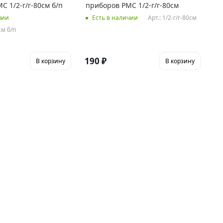
С 1/2-г/г-80см б/п
приборов РМС 1/2-г/г-80см
Арт.: 1/2-г/г-80см
чии
Есть в наличии
см б/п
190
₽
В корзину
В корзину