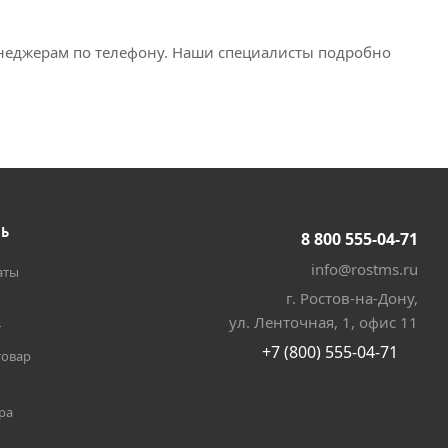
енеджерам по телефону. Наши специалисты подробно
ТЬ
8 800 555-04-71
info@rostms.ru
аты
г. Ростов-на-Дону,
ул. Ленточная, 1, офис 11
т
+7 (800) 555-04-71
товар
ра