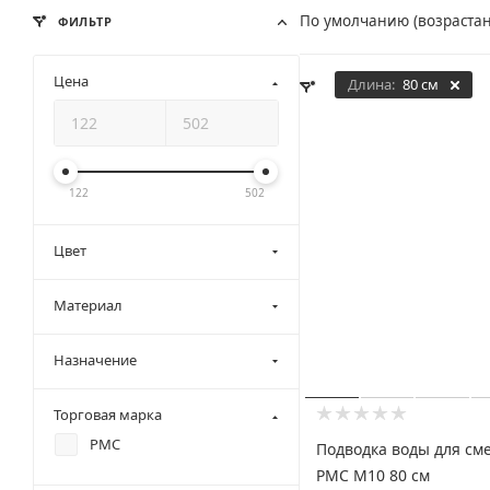
По умолчанию (возраста
ФИЛЬТР
Цена
Длина:
80 см
122
502
Цвет
Материал
Назначение
Торговая марка
РМС
Подводка воды для см
РМС M10 80 см