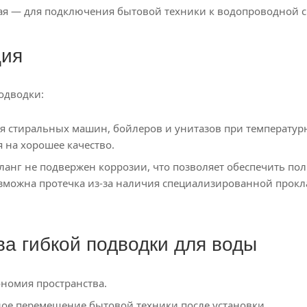
я — для подключения бытовой техники к водопроводной с
ция
одводки:
 стиральных машин, бойлеров и унитазов при температурны
 на хорошее качество.
анг не подвержен коррозии, что позволяет обеспечить п
озможна протечка из-за наличия специализированной прок
а гибкой подводки для воды
номия пространства.
ное перемещение бытовой техники после установки.