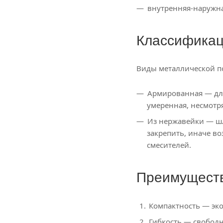
внутренняя-наружна
Классифика
Виды металлической п
Армированная — для
умеренная, несмотря
Из нержавейки — шл
закрепить, иначе в
смесителей.
Преимуществ
Компактность — эко
Гибкость — свобод