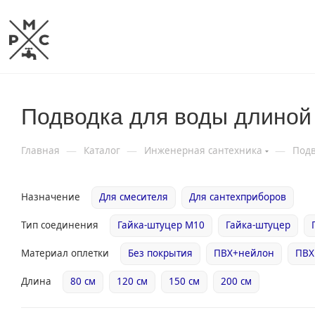
Подводка для воды длиной
—
—
—
Главная
Каталог
Инженерная сантехника
Подв
Назначение
Для смесителя
Для сантехприборов
Тип соединения
Гайка-штуцер М10
Гайка-штуцер
Материал оплетки
Без покрытия
ПВХ+нейлон
ПВХ
Длина
80 см
120 см
150 см
200 см