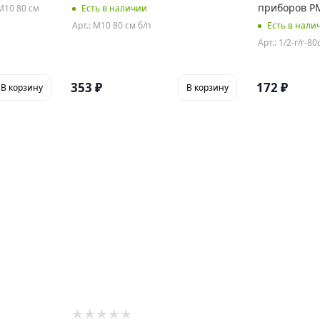
приборов РМ
 M10 80 см
Есть в наличии
Арт.: M10 80 см б/п
Есть в нали
Арт.: 1/2-г/г-80
353
₽
172
₽
В корзину
В корзину