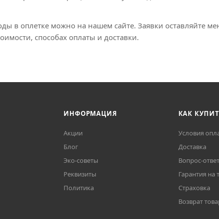
оды в оплетке можно на нашем сайте. Заявки оставляйте м
тоимости, способах оплаты и доставки.
ИНФОРМАЦИЯ
КАК КУПИ
Акции
Условия опл
Блог
Доставка
Эко-советы
Вопрос-отве
Реквизиты
Гарантия на 
Политика
Страховка
Возврат това