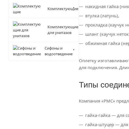
накидная гайка (ни
Комплектующие
втулка (латунь),
прокладка (каучук н
Комплектующие
для унитазов
шланг (каучук нето
обжимная гайка (не
Сифоны и
водоотведение
Оплетку изготавливаю
для подключения. Длин
Типы соедин
Компания «РМС» предл
гайка-гайка — для 
гайка-штуцер — для