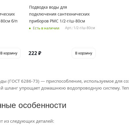
Подводка воды для
ических
подключения сантехнических
-80см б/п
приборов РМС 1/2-г/ш-80см
Арт.: 1/2-г/ш-80см
Есть в наличии
222
₽
В корзину
В корзину
оды (ГОСТ 6286-73) — приспособление, используемое для 
шланг упрощает домашнюю водопроводную систему. Тепер
нные особенности
ит из следующих деталей: