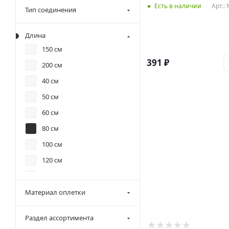
Арт.:
Есть в наличии
Тип соединения
Длина
150 см
391
₽
200 см
40 см
50 см
60 см
80 см
100 см
120 см
30 см
Материал оплетки
Раздел ассортимента