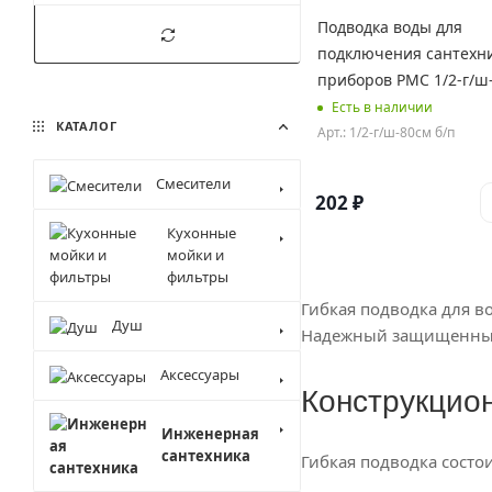
Подводка воды для
подключения сантехн
приборов РМС 1/2-г/ш
Есть в наличии
КАТАЛОГ
Арт.: 1/2-г/ш-80см б/п
Смесители
202
₽
Кухонные
мойки и
фильтры
Гибкая подводка для в
Душ
Надежный защищенный 
Аксессуары
Конструкцио
Инженерная
сантехника
Гибкая подводка состо