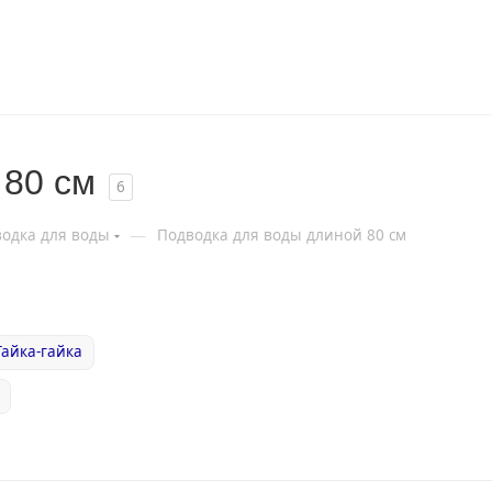
 80 см
6
—
одка для воды
Подводка для воды длиной 80 см
Гайка-гайка