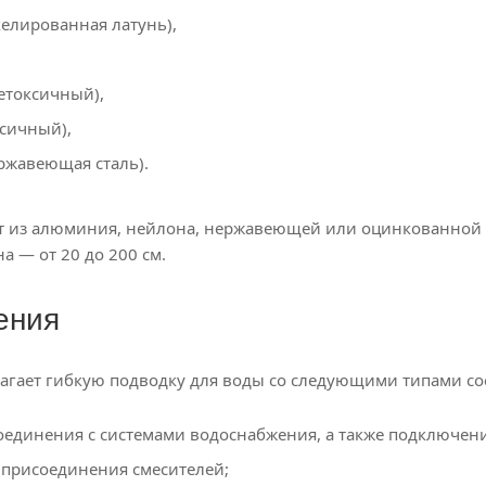
келированная латунь),
етоксичный),
ксичный),
ржавеющая сталь).
т из алюминия, нейлона, нержавеющей или оцинкованной 
а — от 20 до 200 см.
ения
агает гибкую подводку для воды со следующими типами с
соединения с системами водоснабжения, а также подключен
 присоединения смесителей;