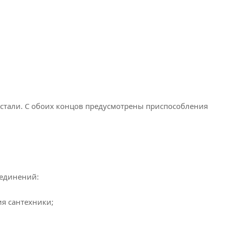
стали. С обоих концов предусмотрены приспособления
оединений:
ия сантехники;