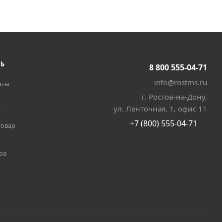
ТЬ
8 800 555-04-71
info@rostms.ru
аты
г. Ростов-на-Дону,
ул. Ленточная, 1, офис 11
т
+7 (800) 555-04-71
товар
ра