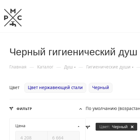
Черный гигиенический душ
—
—
—
Главная
Каталог
Душ
Гигиенические души
Цвет
Цвет нержавеющей стали
Черный
По умолчанию (возраста
ФИЛЬТР
Цена
Цвет:
Черный