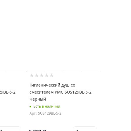
Гигиенический душ со
9BL-6-2
смесителем РМС SUS129BL-5-2
Черный
Есть в наличии
Арт.: SUS129BL-5-2