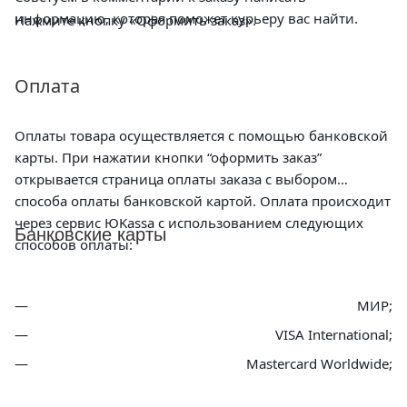
информацию, которая поможет курьеру вас найти.
Нажмите кнопку «Оформить заказ».
Оплата
Оплаты товара осуществляется с помощью банковской
карты. При нажатии кнопки “оформить заказ”
открывается страница оплаты заказа с выбором
способа оплаты банковской картой. Оплата происходит
через сервис ЮKassa с использованием следующих
Банковские карты
способов оплаты:
МИР;
VISA International;
Mastercard Worldwide;