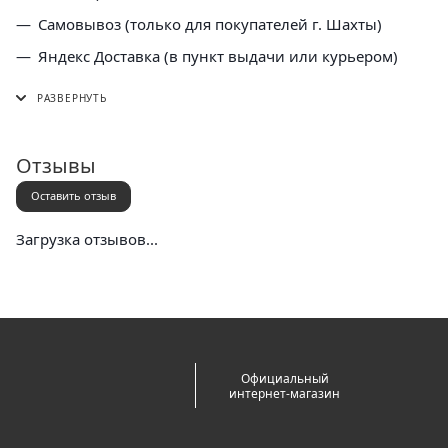
Самовывоз (только для покупателей г. Шахты)
Яндекс Доставка (в пункт выдачи или курьером)
СДЭК (в пункт выдачи, постамат или курьером)
5 Post (в пункт выдачи сети "Пятерочка)
Почта России (в отделение или курьером)
Отзывы
Оставить отзыв
Загрузка отзывов...
Официальный
интернет-магазин