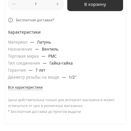
В корзину
Бесплатная доставка*
Характеристики
Материал
—
Латунь
Назначение
—
Вентиль
Торговая марка
—
РМС
Тип соединения
—
Гайка-гайка
Гарантия
—
7 лет
Диаметр резьбы на входе
—
1/2"
Все характеристики
Цена действительна только для интернет-магазина и может
отличаться от цен в розничных магазинах
* Бесплатная доставка до пунктов выдачи