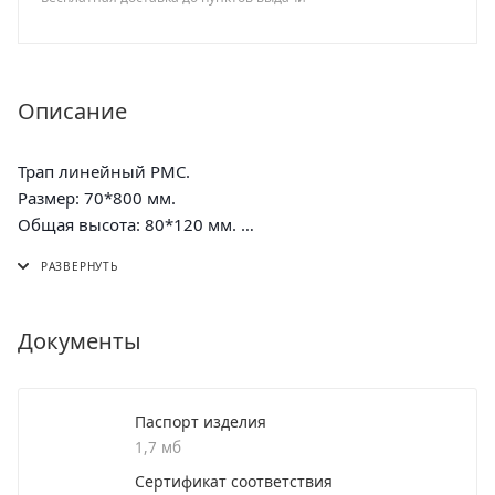
Описание
Трап линейный РМС.
Размер: 70*800 мм.
Общая высота: 80*120 мм.
Пропускная способность:35-40 л/мин.
Диаметр сливого отверстия: 40 мм (в комплекте
переходник на 50 мм).
Материал корпуса: нержавеющая сталь (304).
Документы
Материал решётки: нержавеющая сталь (304)
Паспорт изделия
1,7 мб
Сертификат соответствия