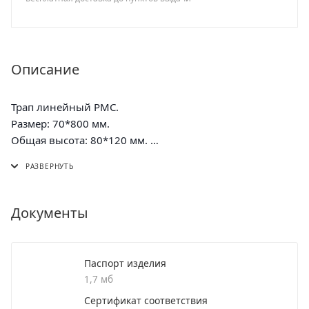
Описание
Трап линейный РМС.
Размер: 70*800 мм.
Общая высота: 80*120 мм.
Расход воды: 35-40 л/мин.
Диаметр сливого отверстия: 40 мм (в комплекте
переходник на 50 мм).
Материал корпуса: нержавеющая сталь (304).
Документы
Материал дна: пластик.
Материал решётки: нержавеющая сталь (304)
Паспорт изделия
1,7 мб
Сертификат соответствия