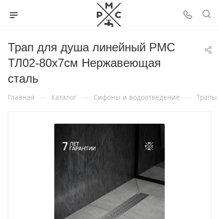
Трап для душа линейный РМС
ТЛ02-80х7см Нержавеющая
сталь
—
—
—
Главная
Каталог
Сифоны и водоотведение
Трапы