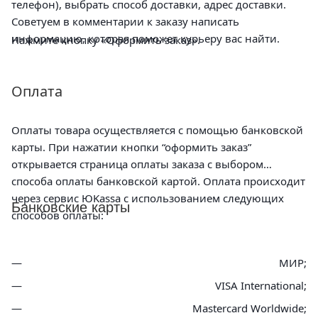
телефон), выбрать способ доставки, адрес доставки.
Советуем в комментарии к заказу написать
информацию, которая поможет курьеру вас найти.
Нажмите кнопку «Оформить заказ».
Оплата
Оплаты товара осуществляется с помощью банковской
карты. При нажатии кнопки “оформить заказ”
открывается страница оплаты заказа с выбором
способа оплаты банковской картой. Оплата происходит
через сервис ЮKassa с использованием следующих
Банковские карты
способов оплаты:
МИР;
VISA International;
Mastercard Worldwide;