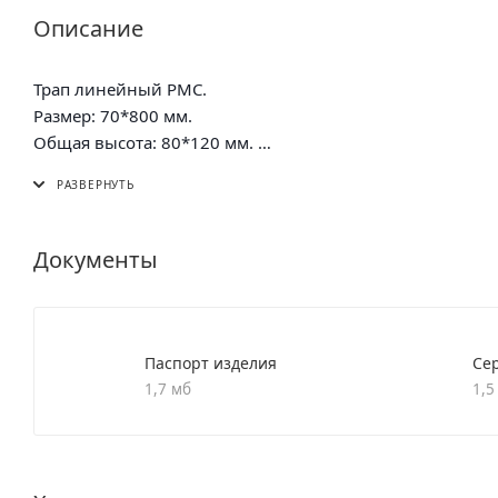
Описание
Трап линейный РМС.
Размер: 70*800 мм.
Общая высота: 80*120 мм.
Пропускная способность:35-40 л/мин.
Диаметр сливого отверстия: 40 мм (в комплекте перехо
Материал корпуса: нержавеющая сталь (304).
Материал решётки: нержавеющая сталь (304)
Документы
Паспорт изделия
Се
1,7 мб
1,5