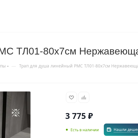
РМС ТЛ01-80х7см Нержавеюща
—
апы
Трап для душа линейный РМС ТЛ01-80х7см Нержавеюща
3 775
₽
Нашли деше
Есть в наличии