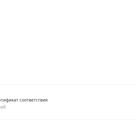
дник на 50 мм).
ртификат соответствия
 мб