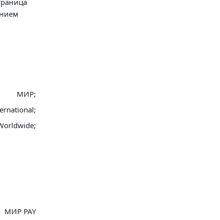
траница
анием
МИР;
ernational;
Worldwide;
МИР PAY