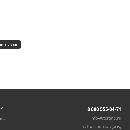
вить отзыв
ТЬ
8 800 555-04-71
info@rostms.ru
аты
г. Ростов-на-Дону,