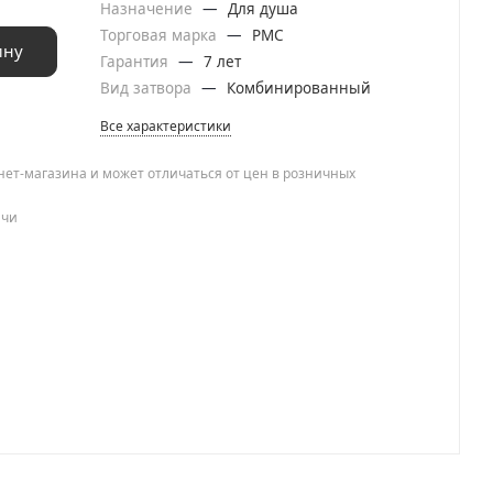
Назначение
—
Для душа
Торговая марка
—
РМС
ину
Гарантия
—
7 лет
Вид затвора
—
Комбинированный
Все характеристики
нет-магазина и может отличаться от цен в розничных
ачи