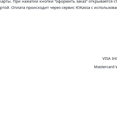
арты. При нажатии кнопки “оформить заказ” открывается с
артой. Оплата происходит через сервис ЮKassa с использов
VISA Int
Mastercard 