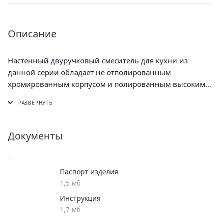
Описание
Настенный двуручковый смеситель для кухни из
данной серии обладает не отполированным
хромированным корпусом и полированным высоким
изливом, удобен и практичен в использовании.
При производстве смесителей ТМ РМС используются
только высококачественные материалы. Все модели
проходят процесс гальванизации, что придает им
Документы
большую износостойкость и улучшает
антикоррозийные свойства. Хромированная
поверхность не потеряет со временем свой роскошный
Паспорт изделия
вид, а уход за ней сводится к протиранию мягкой
1,5 мб
салфеткой. Установка смесителя крайне проста.
Инструкция
Смесители РМС это сертифицированный продукт с 5-
1,7 мб
летней гарантией.