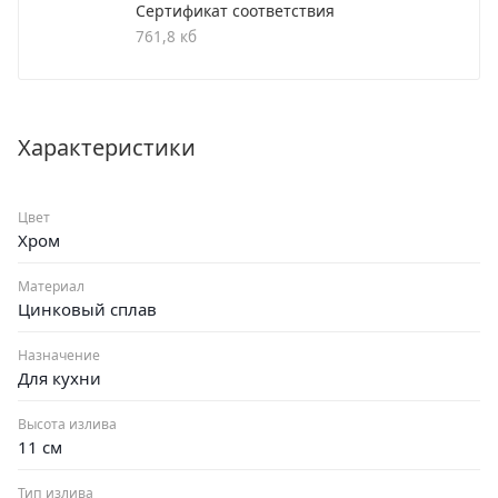
Сертификат соответствия
761,8 кб
Смеситель для кухни
Поворотный круглый излив
Аэратор: пластиковый
Покрытие: хром
Характеристики
Крепление: настенное
Цвет
Хром
Материал
Цинковый сплав
Назначение
Для кухни
Высота излива
11 см
Тип излива