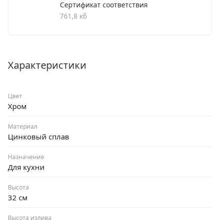
Сертификат соответствия
летней гарантией. Гибкая подводка идет в комплекте.
761,8 кб
Смеситель для кухни с высоким изливом
Поворотный гибкий излив
Аэратор: пластиковый
Характеристики
Цвет покрытия корпуса: хром/черный
Крепление: гайка
Цвет
Хром
Материал
Цинковый сплав
Назначение
Для кухни
Высота
32 см
Высота излива