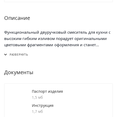
Описание
Функциональный двуручковый смеситель для кухни с
высоким гибким изливом порадует оригинальными
цветовыми фрагментами оформления и станет
стильным решением для вашего интерьера.
При производстве смесителей ТМ РМС используются
только высококачественные материалы. Все модели
Документы
проходят процесс гальванизации, что придает им
большую износостойкость и улучшает
антикоррозийные свойства. Хромированная
Паспорт изделия
поверхность не потеряет со временем свой роскошный
1,5 мб
вид, а уход за ней сводится к протиранию мягкой
Инструкция
салфеткой. Установка смесителя крайне проста.
1,7 мб
Смесители РМС это сертифицированный продукт с 5-