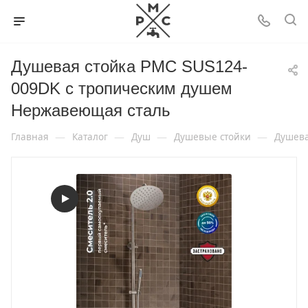
Душевая стойка РМС SUS124-
009DK с тропическим душем
Нержавеющая сталь
—
—
—
—
Главная
Каталог
Душ
Душевые стойки
Душева