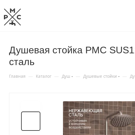
Душевая стойка РМС SUS1
сталь
—
—
—
—
Главная
Каталог
Душ
Душевые стойки
Ду