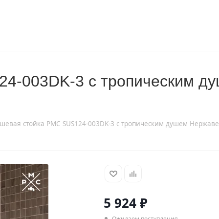
24-003DK-3 с тропическим 
шевая стойка РМС SUS124-003DK-3 с тропическим душем Нержав
5 924
₽
Ожидаем поступления