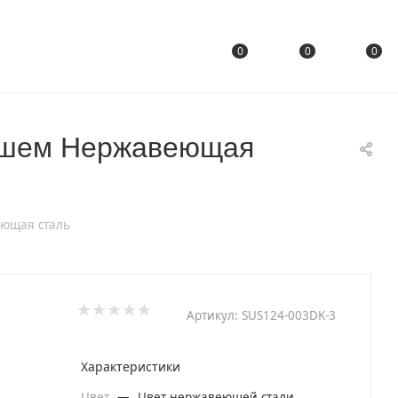
0
0
0
душем Нержавеющая
еющая сталь
Артикул:
SUS124-003DK-3
Характеристики
Цвет
—
Цвет нержавеющей стали