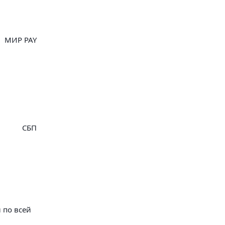
МИР PAY
СБП
 по всей