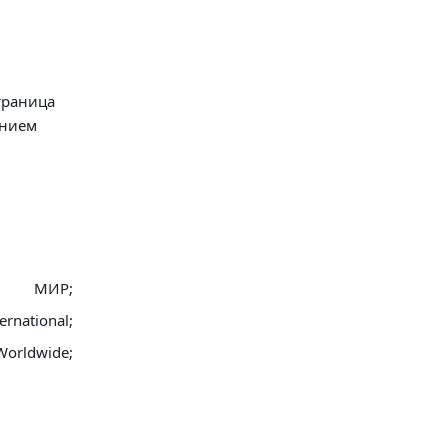
траница
анием
МИР;
ernational;
Worldwide;