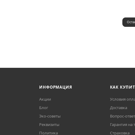
Оста
ИНФОРМАЦИЯ
КАК КУПИ
Акции
Условия опл
Блог
Доставка
Эко-советы
Вопрос-отве
Реквизиты
Гарантия на 
Политика
Страховка