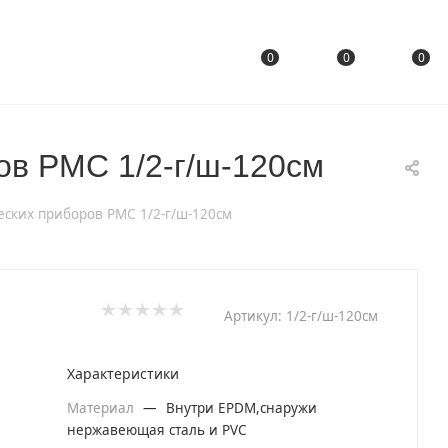
0
0
0
ов РМС 1/2-г/ш-120см
ских приборов РМС 1/2-г/ш-120см
Артикул:
1/2-г/ш-120см
Характеристики
Материал
—
Внутри EPDM,снаружи
нержавеющая сталь и PVC