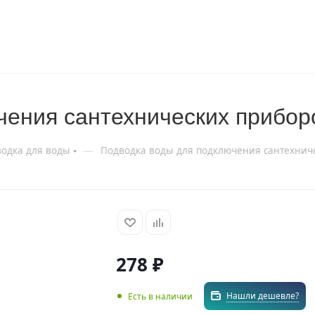
чения сантехнических прибор
—
одка для воды
Подводка воды для подключения сантехниче
278
₽
Нашли дешевле?
Есть в наличии