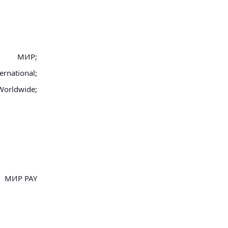
МИР;
ernational;
Worldwide;
МИР PAY