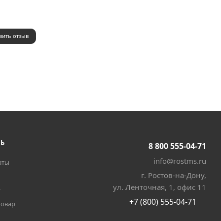
вить отзыв
ТЬ
8 800 555-04-71
info@rostms.ru
аты
г. Ростов-на-Дону,
ул. Ленточная, 1, офис 11
т
+7 (800) 555-04-71
товар