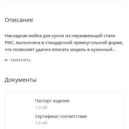
Описание
Накладная мойка для кухни из нержавеющей стали
РМС, выполнена в стандартной прямоугольной форме,
что позволяет удачно вписать модель в кухонный
гарнитур.
Раковина для кухни имеет глубину – 170 мм и толщину
стали 0,6 мм. Мойка кухонная РМС из нержавеющей
стали надежная, гигиеничная и удобная в
Документы
использовании. Мойка для кухни из нержавеющей
стали не боится коррозии и ударов.
Ухаживать за мойками из нержавеющей стали легко.
Паспорт изделия
Понадобятся только губка и стандартное моющее
1,4 мб
средство.
Сертификат соответствия
При производстве продукции ТМ РМС используются
1,6 мб
только высококачественные материалы. Все модели