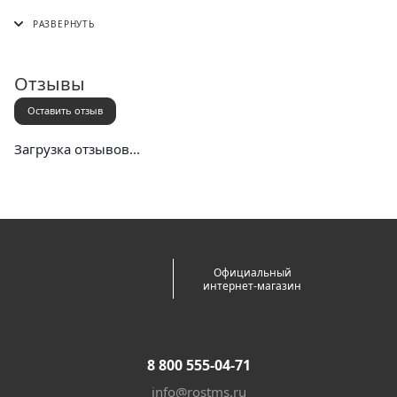
СДЭК (в пункт выдачи, постамат или курьером)
5 Post (в пункт выдачи сети "Пятерочка)
Почта России (в отделение или курьером)
Отзывы
Оставить отзыв
Загрузка отзывов...
Официальный
интернет-магазин
8 800 555-04-71
info@rostms.ru