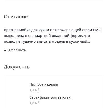
Описание
Врезная мойка для кухни из нержавеющей стали РМС,
выполнена в стандартной овальной форме, что
позволяет удачно вписать модель в кухонный
гарнитур.
Раковина для кухни имеет глубину – 170 мм и толщину
стали 0,6 мм. Мойка кухонная РМС из нержавеющей
стали надежная, гигиеничная и удобная в
Документы
использовании. Мойка для кухни из нержавеющей
стали не боится коррозии и ударов.
Ухаживать за мойками из нержавеющей стали легко.
Паспорт изделия
Понадобятся только губка и стандартное моющее
1,4 мб
средство.
Сертификат соответствия
При производстве продукции ТМ РМС используются
1,6 мб
только высококачественные материалы. Все модели