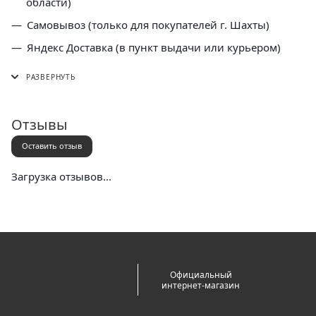
области)
Самовывоз (только для покупателей г. Шахты)
Яндекс Доставка (в пункт выдачи или курьером)
СДЭК (в пункт выдачи, постамат или курьером)
5 Post (в пункт выдачи сети "Пятерочка)
Почта России (в отделение или курьером)
Отзывы
Оставить отзыв
Загрузка отзывов...
Официальный
интернет-магазин