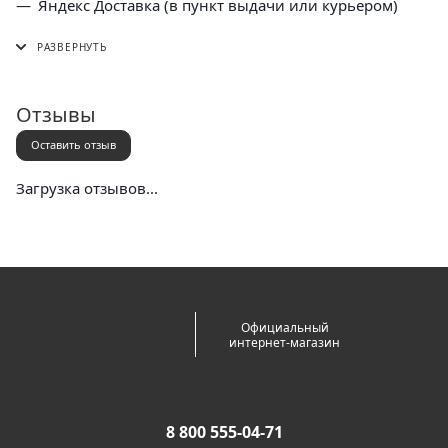
Яндекс Доставка (в пункт выдачи или курьером)
СДЭК (в пункт выдачи, постамат или курьером)
5 Post (в пункт выдачи сети "Пятерочка)
Почта России (в отделение или курьером)
Отзывы
Оставить отзыв
Загрузка отзывов...
Официальный
интернет-магазин
8 800 555-04-71