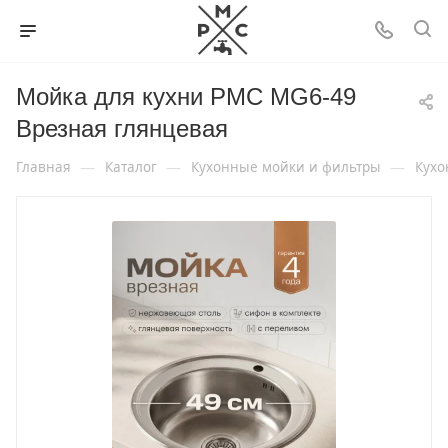
Мойка для кухни РМС MG6-49
Врезная глянцевая
—
—
—
Главная
Каталог
Кухонные мойки и фильтры
Кухо