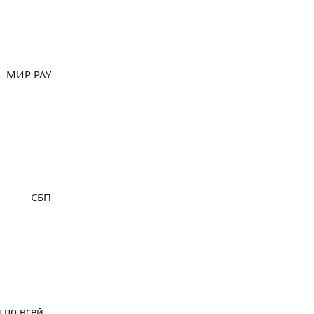
МИР PAY
СБП
 по всей