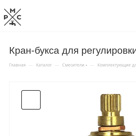
Кран-букса для регулировк
—
—
—
Главная
Каталог
Смесители
Комплектующие дл