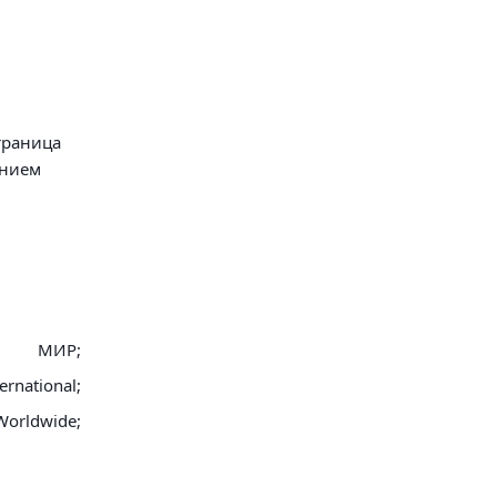
траница
анием
МИР;
ernational;
Worldwide;