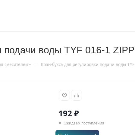
и подачи воды TYF 016-1 ZIPP
—
я смесителей
Кран-букса для регулировки подачи воды TYF 
192
₽
Ожидаем поступления