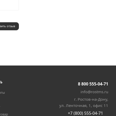
вить отзыв
ТЬ
8 800 555-04-71
info@rostms.ru
аты
г. Ростов-на-Дону,
ул. Ленточная, 1, офис 11
т
+7 (800) 555-04-71
товар