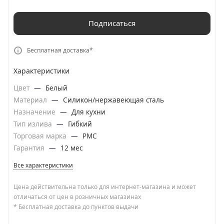
Подписаться
Бесплатная доставка*
Характеристики
Цвет
—
Белый
Материал
—
Силикон/нержавеющая сталь
Назначение
—
Для кухни
Тип излива
—
Гибкий
Торговая марка
—
РМС
Гарантия
—
12 мес
Все характеристики
Цена действительна только для интернет-магазина и может
отличаться от цен в розничных магазинах
* Бесплатная доставка до пунктов выдачи