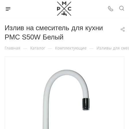
Излив на смеситель для кухни
РМС S50W Белый
—
—
—
Главная
Каталог
Комплектующие
Изливы для сме