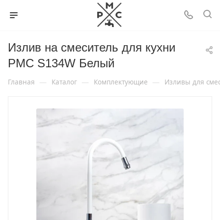
Излив на смеситель для кухни
РМС S134W Белый
—
—
—
Главная
Каталог
Комплектующие
Изливы для сме