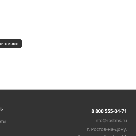
вить отзыв
ТЬ
8 800 555-04-71
info@rostms.ru
аты
г. Ростов-на-Дону,