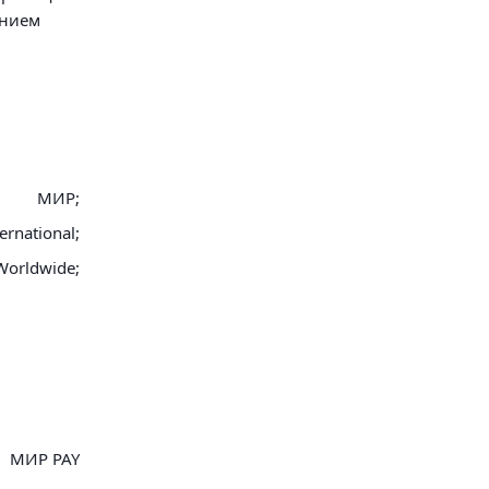
анием
МИР;
ernational;
Worldwide;
МИР PAY