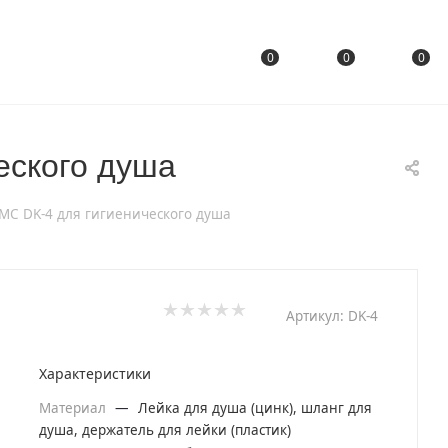
0
0
0
еского душа
МС DK-4 для гигиенического душа
Артикул:
DK-4
Характеристики
Материал
—
Лейка для душа (цинк), шланг для
душа, держатель для лейки (пластик)