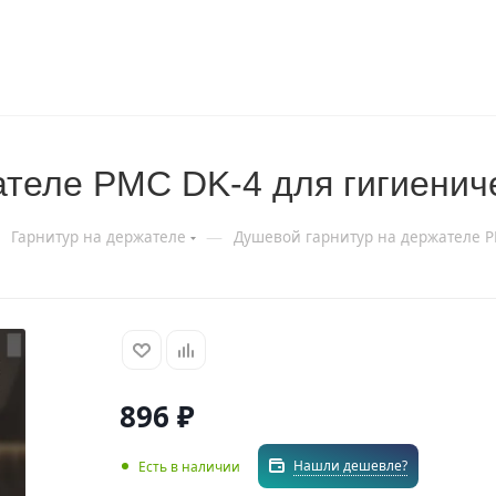
ателе РМС DK-4 для гигиенич
—
Гарнитур на держателе
Душевой гарнитур на держателе Р
896
₽
Нашли дешевле?
Есть в наличии