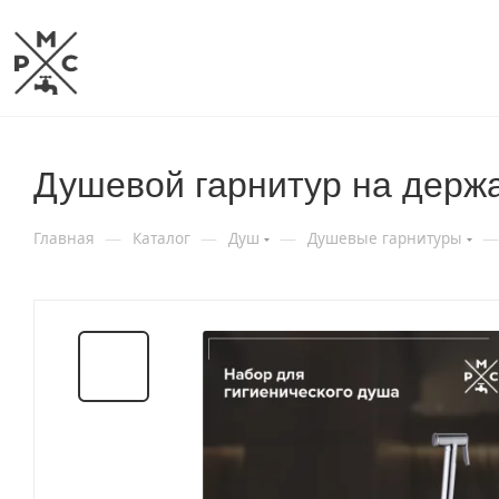
Душевой гарнитур на держ
—
—
—
—
Главная
Каталог
Душ
Душевые гарнитуры