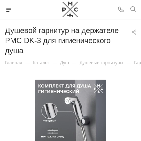
Душевой гарнитур на держателе
РМС DK-3 для гигиенического
душа
—
—
—
—
Главная
Каталог
Душ
Душевые гарнитуры
Га