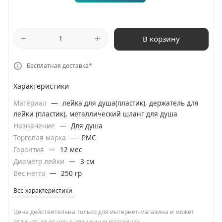
В корзину
Бесплатная доставка*
Характеристики
Материал
—
лейка для душа(пластик), держатель для
лейки (пластик), металлический шланг для душа
Назначение
—
Для душа
Торговая марка
—
РМС
Гарантия
—
12 мес
Диаметр лейки
—
3 см
Вес нетто
—
250 гр
Все характеристики
Цена действительна только для интернет-магазина и может
отличаться от цен в розничных магазинах