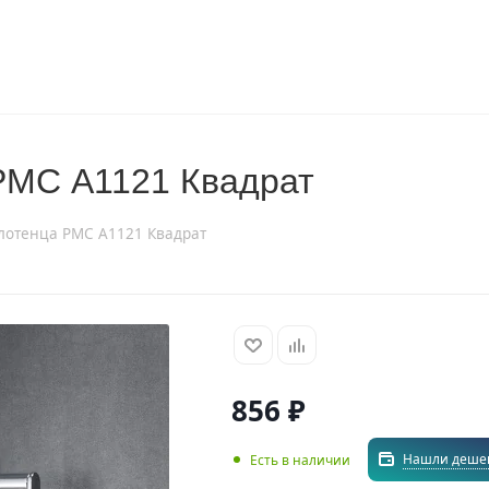
РМС A1121 Квадрат
лотенца РМС A1121 Квадрат
856
₽
Нашли деше
Есть в наличии