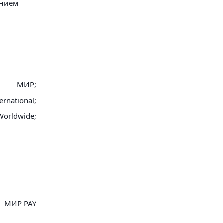
анием
МИР;
ernational;
Worldwide;
МИР PAY