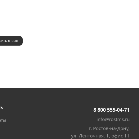
вить отзыв
ТЬ
8 800 555-04-71
info@rostms.ru
аты
г. Ростов-на-Дону,
ул. Ленточная, 1, офис 11
т