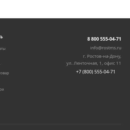
ТЬ
8 800 555-04-71
info@rostms.ru
аты
г. Ростов-на-Дону,
ул. Ленточная, 1, офис 11
т
+7 (800) 555-04-71
товар
ра