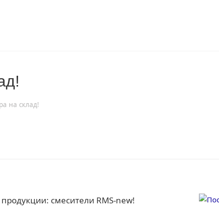
ад!
ра на склад!
 продукции: смесители RMS-new!