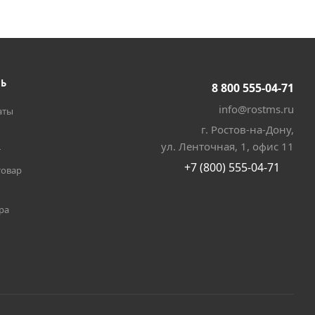
ТЬ
8 800 555-04-71
info@rostms.ru
аты
г. Ростов-на-Дону,
ул. Ленточная, 1, офис 11
т
+7 (800) 555-04-71
товар
ра