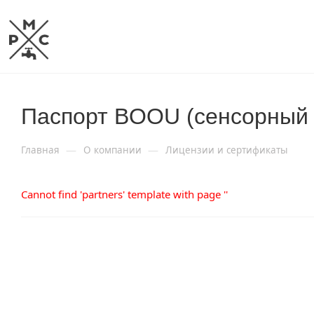
Паспорт BOOU (сенсорный 
—
—
Главная
О компании
Лицензии и сертификаты
Cannot find 'partners' template with page ''