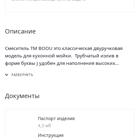
Описание
Смеситель ТМ BOOU это классическая двуручковая
модель для кухонной мойки. Трубчатый излив в
форме буквы J удобен для наполнения высоких
емкостей и мытья габаритной посу-ды. При
необходимости он поворачивается на 360°,
высвобождая пространство над мойкой для
выполнения бытовых задач.
Документы
Выполнен из Латуни высокой марки, что является
гарантией качества и долговечности сме-сителя.
Фирменные технологии производства картриджей
Паспорт изделия
BOOU создают плавность и точ-ность регулировки
4,3 мб
напора и температуры воды.
Инструкция
В комплекте мы предоставляем монтажный ключ для