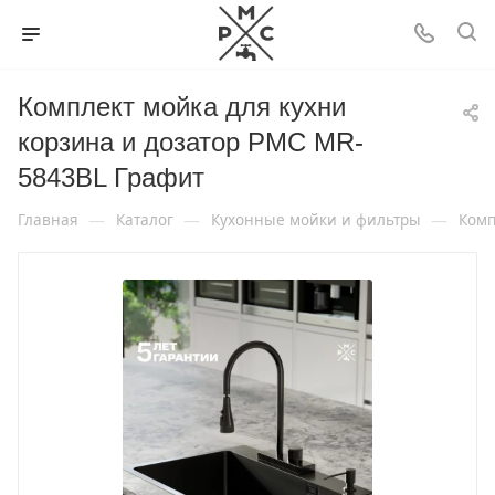
Комплект мойка для кухни
корзина и дозатор РМС MR-
5843BL Графит
—
—
—
Главная
Каталог
Кухонные мойки и фильтры
Комп