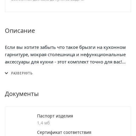
Описание
Если вы хотите забыть что такое брызги на кухонном
гарнитуре, мокрая столешница и нефункциональные
аксессуары для кухни - этот комплект точно для вас!
Набор 3 в 1 с графитовой раковиной, раздвижной
корзиной и дозатором для моющих средств бренда
РМС продуман до мелочей. Это значит, что процесс
Документы
мытья посуды или фруктов станет комфортным и
быстрым.
Паспорт изделия
Размеры раковины подобраны оптимально, она
1,4 мб
достаточно глубокая. Поэтому, во время использования
Сертификат соответствия
вода не будет попадать на столешницу и стены: