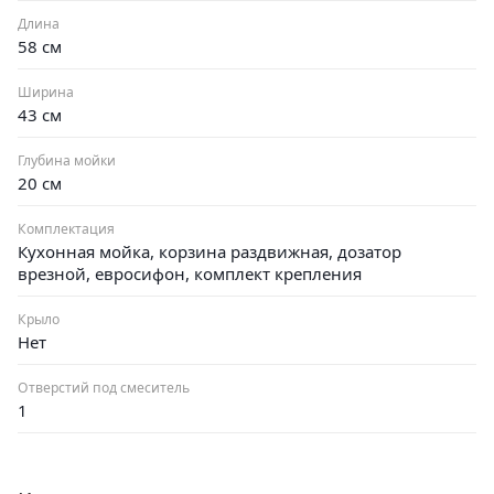
Длина
С набором 3 в 1 мелкие бытовые проблемы навсегда
58 см
останутся в прошлом, а семейные посиделки на кухне,
возможно, станут новой традицией! Кухонные мойки
Ширина
43 см
графитовые — популярный товар. Торопитесь, пока
этот стильный комплект есть в наличии!
Глубина мойки
20 см
Комплектация
Кухонная мойка, корзина раздвижная, дозатор
врезной, евросифон, комплект крепления
Крыло
Нет
Отверстий под смеситель
1