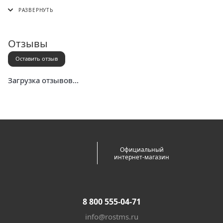
СДЭК (в пункт выдачи, постамат или курьером)
5 Post (в пункт выдачи сети "Пятерочка)
Почта России (в отделение или курьером)
Отзывы
Оставить отзыв
Загрузка отзывов...
Официальный
интернет-магазин
8 800 555-04-71
info@rostms.ru