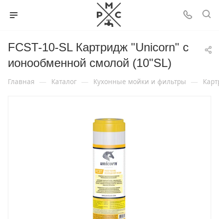
FCST-10-SL Картридж "Unicorn" с
ионообменной смолой (10"SL)
—
—
—
Главная
Каталог
Кухонные мойки и фильтры
Карт