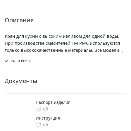
Описание
Кран для кухни с высоким изливом для одной воды.
При производстве смесителей ТМ РМС используются
только высококачественные материалы. Все модели
проходят процесс гальванизации, что придает им
большую износостойкость и улучшает
антикоррозийные свойства. Хромированная
поверхность не потеряет со временем свой роскошный
Документы
вид, а уход за ней сводится к протиранию мягкой
салфеткой. Установка смесителя крайне проста.
Смесители РМС это сертифицированный продукт с 5-
Паспорт изделия
летней гарантией.
1,5 мб
Инструкция
Смеситель для кухни с высоким изливом для одной
1,7 мб
воды