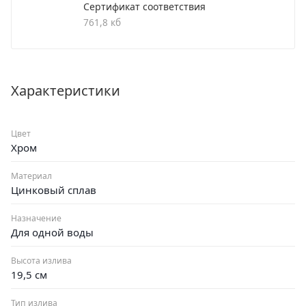
Сертификат соответствия
Поворотный излив
761,8 кб
Аэратор: пластиковый
Цвет покрытия корпуса: хром
Крепление: гайка
Характеристики
Цвет
Хром
Материал
Цинковый сплав
Назначение
Для одной воды
Высота излива
19,5 см
Тип излива