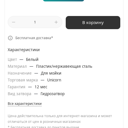
В корзину
Бесплатная доставка*
Характеристики
Цвет
—
Белый
Материал
—
Пластик/нержавеющая сталь
Назначение
—
Для мойки
Торговая марка
—
Unicorn
Гарантия
—
12 мес
Вид затвора
—
Гидрозатвор
Все характеристики
Цена действительна только для интернет-магазина и может
отличаться от цен в розничных магазинах
* Бесплатная доставка до пунктов выдачи