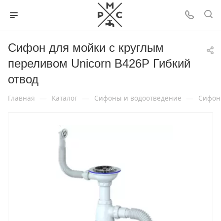
Сифон для мойки с круглым
переливом Unicorn B426P Гибкий
отвод
—
—
—
Главная
Каталог
Сифоны и водоотведение
Сифон