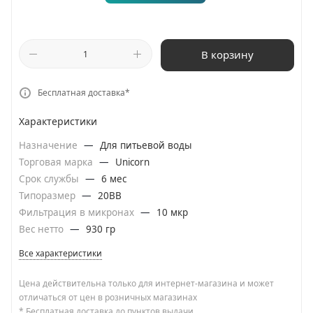
В корзину
Бесплатная доставка*
Характеристики
Назначение
—
Для питьевой воды
Торговая марка
—
Unicorn
Срок службы
—
6 мес
Типоразмер
—
20BB
Фильтрация в микронах
—
10 мкр
Вес нетто
—
930 гр
Все характеристики
Цена действительна только для интернет-магазина и может
отличаться от цен в розничных магазинах
* Бесплатная доставка до пунктов выдачи