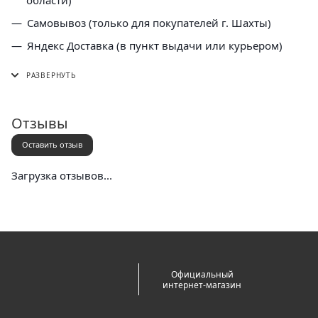
Самовывоз (только для покупателей г. Шахты)
Яндекс Доставка (в пункт выдачи или курьером)
СДЭК (в пункт выдачи, постамат или курьером)
5 Post (в пункт выдачи сети "Пятерочка)
Почта России (в отделение или курьером)
Отзывы
Оставить отзыв
Загрузка отзывов...
Официальный
интернет-магазин