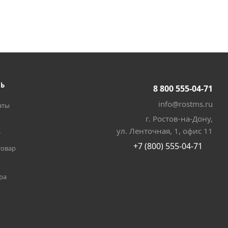
ТЬ
8 800 555-04-71
info@rostms.ru
аты
г. Ростов-на-Дону,
ул. Ленточная, 1, офис 11
т
+7 (800) 555-04-71
товар
ра