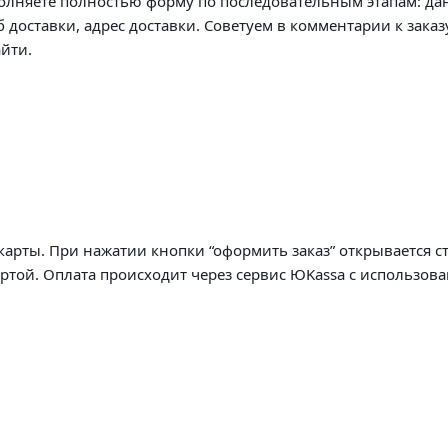
олняете полностью форму по последовательным этапам: да
б доставки, адрес доставки. Советуем в комментарии к заказ
йти.
арты. При нажатии кнопки “оформить заказ” открывается с
артой. Оплата происходит через сервис ЮKassa с использов