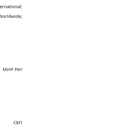
ernational;
Worldwide;
МИР PAY
СБП