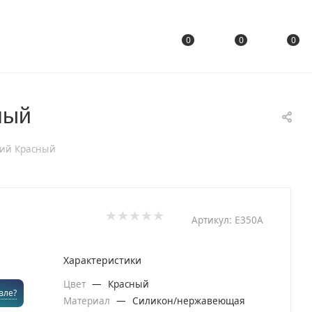
0
0
0
ный
кий Красный
Артикул:
E350A
Характеристики
Цвет
—
Красный
вле?
Материал
—
Силикон/нержавеющая