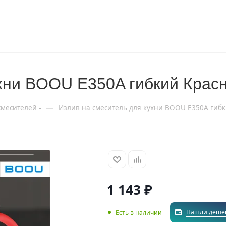
ухни BOOU E350A гибкий Крас
—
смесителей
Излив на смеситель для кухни BOOU E350A гиб
1 143
₽
Нашли деше
Есть в наличии