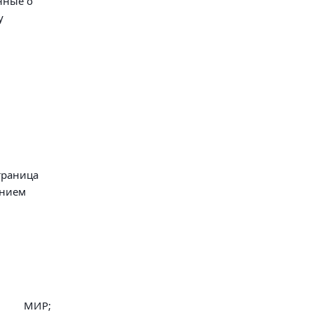
нные о
у
траница
анием
МИР;