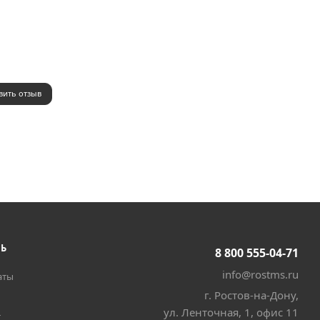
вить отзыв
ТЬ
8 800 555-04-71
info@rostms.ru
аты
г. Ростов-на-Дону,
ул. Ленточная, 1, офис 11
т