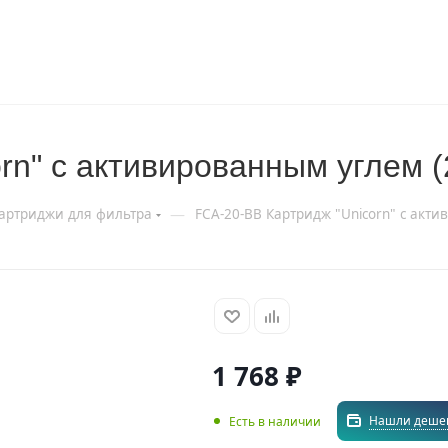
rn" с активированным углем (
—
артриджи для фильтра
FCA-20-ВВ Картридж "Unicorn" с акт
1 768
₽
Нашли деше
Есть в наличии