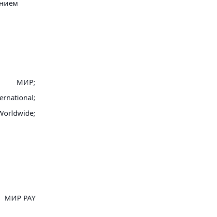
анием
МИР;
ernational;
Worldwide;
МИР PAY