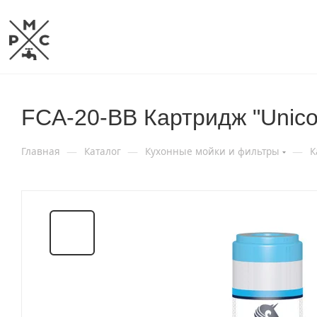
FCA-20-ВВ Картридж "Unico
—
—
—
Главная
Каталог
Кухонные мойки и фильтры
К