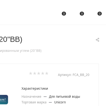
0
0
0
20"BB)
ивированным углем (20"BB)
Артикул:
FCA_BB_20
Характеристики
Назначение
—
Для питьевой воды
вле?
Торговая марка
—
Unicorn