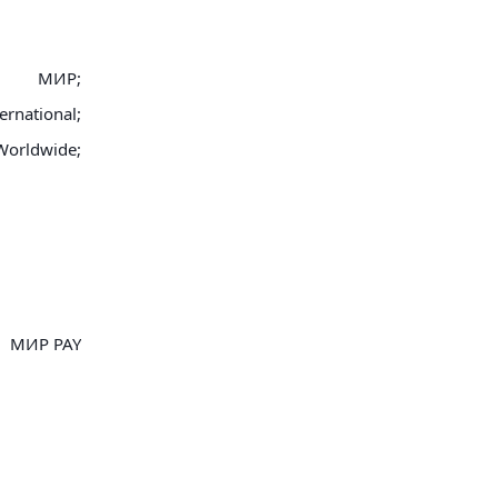
МИР;
ernational;
Worldwide;
МИР PAY