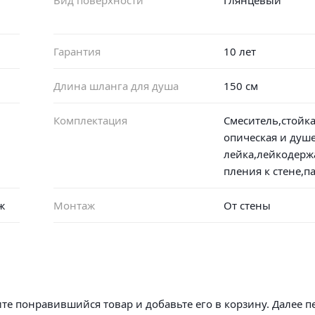
Гарантия
10 лет
Длина шланга для душа
150 см
Комплектация
Смеситель,стойка
опическая и душ
лейка,лейкодерж
пления к стене,п
ж
Монтаж
От стены
те понравившийся товар и добавьте его в корзину. Далее п