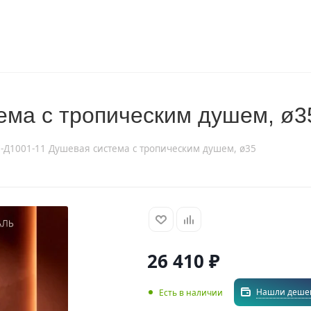
ема с тропическим душем, ø3
-Д1001-11 Душевая система с тропическим душем, ø35
26 410
₽
Нашли деше
Есть в наличии