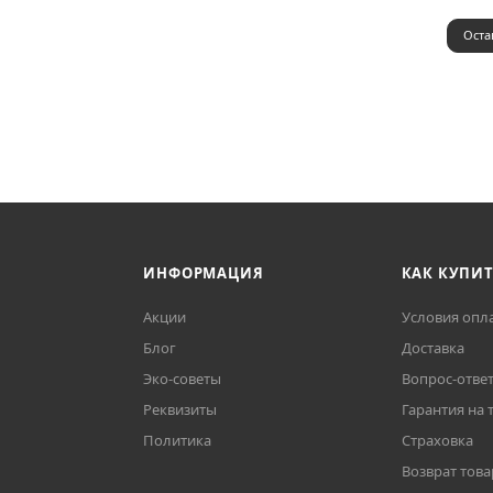
Оста
ИНФОРМАЦИЯ
КАК КУПИ
Акции
Условия опл
Блог
Доставка
Эко-советы
Вопрос-отве
Реквизиты
Гарантия на 
Политика
Страховка
Возврат това