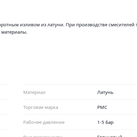
оротным изливом из латуни. При производстве смесителей 
ько высококачественные материал
Материал
Латунь
Торговая марка
РМС
Рабочее давление
1-5 Бар
Вид поверхности
Глянцевый