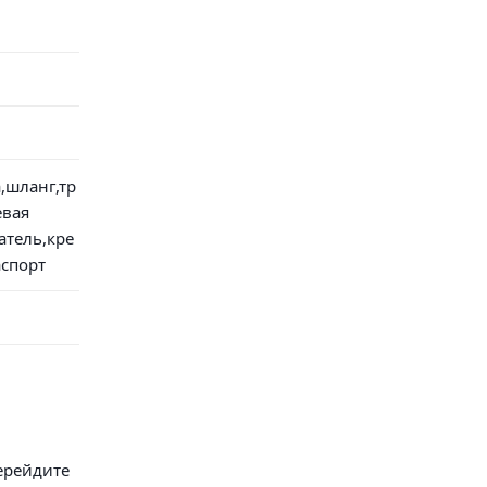
,шланг,тр
евая
атель,кре
аспорт
ерейдите