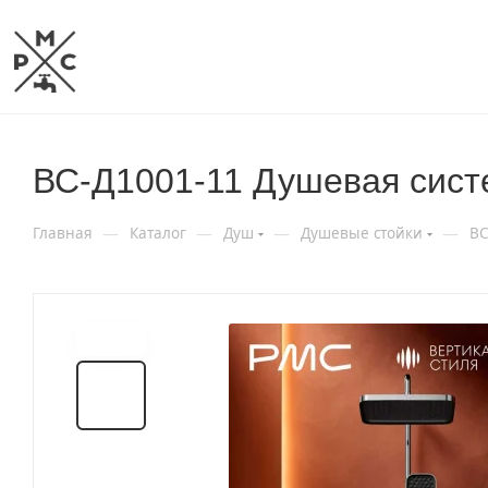
ВС-Д1001-11 Душевая сист
—
—
—
—
Главная
Каталог
Душ
Душевые стойки
ВС