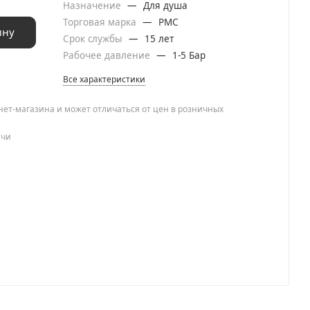
Назначение
—
Для душа
Торговая марка
—
РМС
ину
Срок службы
—
15 лет
Рабочее давление
—
1-5 Бар
Все характеристики
нет-магазина и может отличаться от цен в розничных
ачи