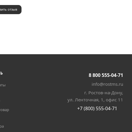
вить отзыв
ТЬ
8 800 555-04-71
info@rostms.ru
аты
г. Ростов-на-Дону,
ул. Ленточная, 1, офис 11
т
+7 (800) 555-04-71
товар
ра