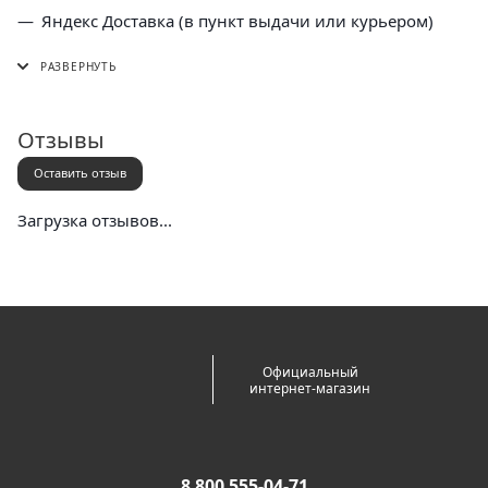
Яндекс Доставка (в пункт выдачи или курьером)
СДЭК (в пункт выдачи, постамат или курьером)
5 Post (в пункт выдачи сети "Пятерочка)
Почта России (в отделение или курьером)
Отзывы
Оставить отзыв
Загрузка отзывов...
Официальный
интернет-магазин
8 800 555-04-71