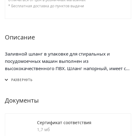
* Бесплатная доставка до пунктов выдачи
Описание
Заливной шланг в упаковке для стиральных и
посудомоечных машин выполнен из
высококачественного ПВХ. Шланг напорный, имеет с
двух сторон накидные гайки с внутренней
резьбой.Имеет в комплекте сетку-фильтр. Концевые
присоединительные элементы стандартного размера
3/4". Рабочее давление: 10 Bar. Давление на разрыв: 90
Документы
Bar (при 25°). Данный шланг универсален и подходит
ко всем стиральным и посудомоечным машинам
(Indesit, Ariston, Candy, LG и другие). Предназначен для
Сертификат соответствия
подачи воды из системы водоснабжения в стиральные
1,7 мб
и посудомоечные машины.