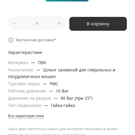
В корзину
Бесплатная доставка*
Характеристики
Материал
—
ПВХ
Назначение
—
Шланг заливной для стиральных и
посудомоечных машин
Торговая марка
—
РМС
Рабочее давление
—
10 Bar
Давление на разрыв
—
90 Bar (при 25°)
Тип соединения
—
Гайка-гайка
Все характеристики
Цена действительна только для интернет-магазина и может
отличаться от цен в розничных магазинах