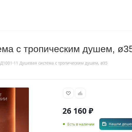
ема с тропическим душем, ø3
-Д1001-11 Душевая система с тропическим душем, ø35
26 160
₽
Нашли деше
Есть в наличии