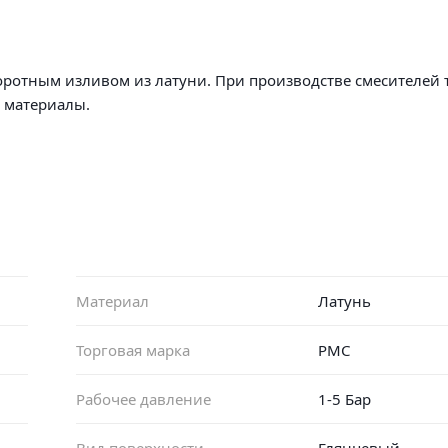
оротным изливом из латуни. При производстве смесителей 
ько высококачественные материал
Материал
Латунь
Торговая марка
РМС
Рабочее давление
1-5 Бар
Вид поверхности
Глянцевый