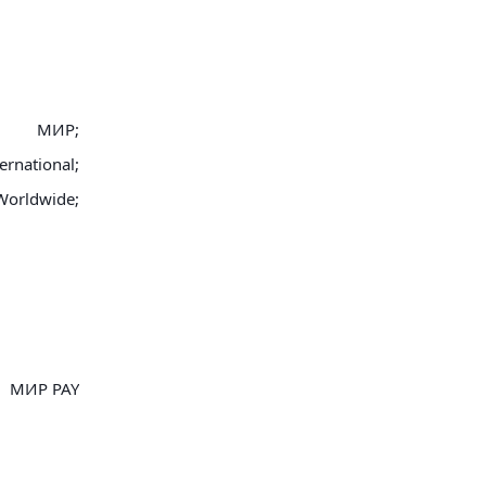
МИР;
ernational;
Worldwide;
МИР PAY