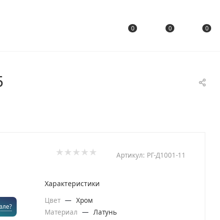
0
0
0
5
Артикул:
РГ-Д1001-11
Характеристики
Цвет
—
Хром
вле?
Материал
—
Латунь