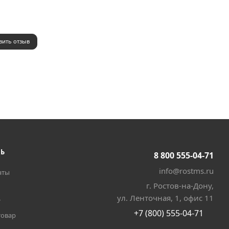
вить отзыв
ТЬ
8 800 555-04-71
info@rostms.ru
аты
г. Ростов-на-Дону,
ул. Ленточная, 1, офис 11
т
+7 (800) 555-04-71
товар