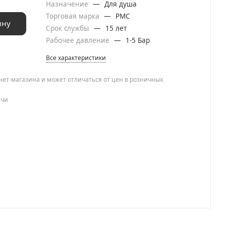
Назначение
—
Для душа
Торговая марка
—
РМС
ину
Срок службы
—
15 лет
Рабочее давление
—
1-5 Бар
Все характеристики
нет-магазина и может отличаться от цен в розничных
ачи