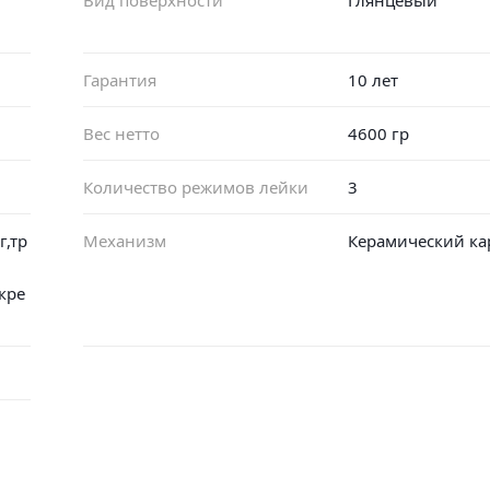
Гарантия
10 лет
Вес нетто
4600 гр
Количество режимов лейки
3
г,тр
Механизм
Керамический к
кре