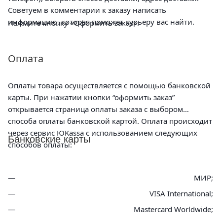
Советуем в комментарии к заказу написать
информацию, которая поможет курьеру вас найти.
Нажмите кнопку «Оформить заказ».
Оплата
Оплаты товара осуществляется с помощью банковской
карты. При нажатии кнопки “оформить заказ”
открывается страница оплаты заказа с выбором
способа оплаты банковской картой. Оплата происходит
через сервис ЮKassa с использованием следующих
Банковские карты
способов оплаты:
МИР;
VISA International;
Mastercard Worldwide;